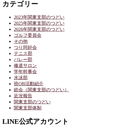
カテゴリー
2023年関東支部のつどい
2025年関東支部のつどい
2026年関東支部のつどい
ゴルフ委員会
その他
つり同好会
テニス部
バレー部
修道サロン
学年幹事会
水泳部
班OB活動紹介
総会（関東支部のつどい）
近況報告
関東支部のつどい
関東支部体制
LINE公式アカウント