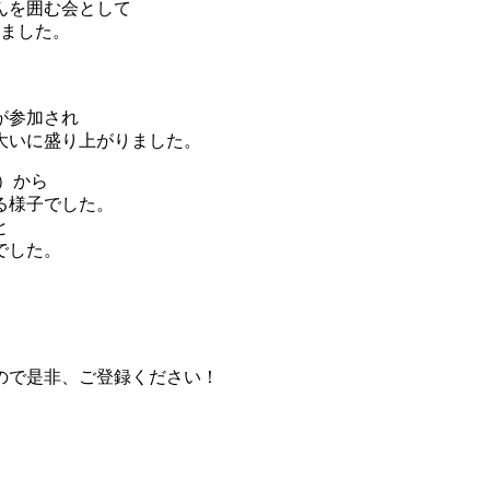
んを囲む会として
しました。
が参加され
大いに盛り上がりました。
）から
る様子でした。
と
でした。
ので是非、ご登録ください！