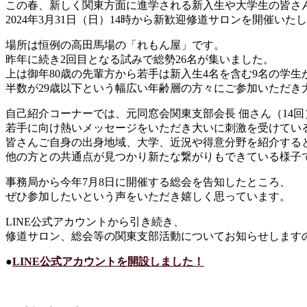
この春、新しく関東方面に進学される新入生や大学生の皆さ
2024年3月31日（日）14時から新歓迎修道サロンを開催いた
場所は恒例の高田馬場の「れもん屋」です。
昨年に続き2回目となる試みで総勢26名が集いました。
上は御年80歳の先輩方から若手は新入生4名を含む9名の学生
半数が29歳以下という幅広い年齢層の方々にご参加いただき
自己紹介コーナーでは、元同窓会関東支部会長 佃さん（14回
若手に向け熱いメッセージをいただき大いに刺激を受けてい
皆さんご自身の出身地域、大学、近況や得意分野を紹介する
他の方との共通点が見つかり新たな繋がりもできている様子
事務局から今年7月8日に開催する総会を告知したところ、
ぜひ参加したいという声をいただき嬉しく思っています。
LINE公式アカウントから引き続き、
修道サロン、総会等の関東支部活動についてお知らせします
●
LINE公式アカウントを開設しました！