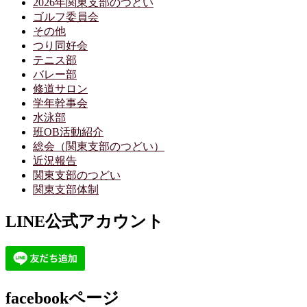
2026年関東支部のつどい
ゴルフ委員会
その他
つり同好会
テニス部
バレー部
修道サロン
学年幹事会
水泳部
班OB活動紹介
総会（関東支部のつどい）
近況報告
関東支部のつどい
関東支部体制
LINE公式アカウント
facebookページ