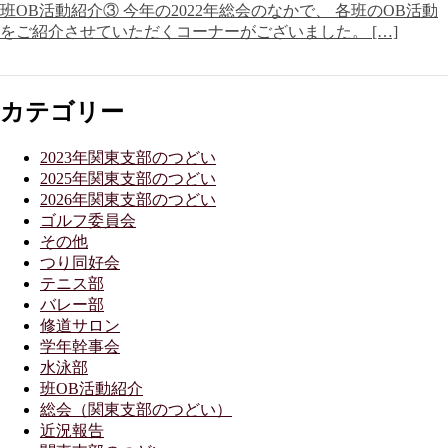
班OB活動紹介③ 今年の2022年総会のなかで、 各班のOB活動
をご紹介させていただくコーナーがございました。 […]
カテゴリー
2023年関東支部のつどい
2025年関東支部のつどい
2026年関東支部のつどい
ゴルフ委員会
その他
つり同好会
テニス部
バレー部
修道サロン
学年幹事会
水泳部
班OB活動紹介
総会（関東支部のつどい）
近況報告