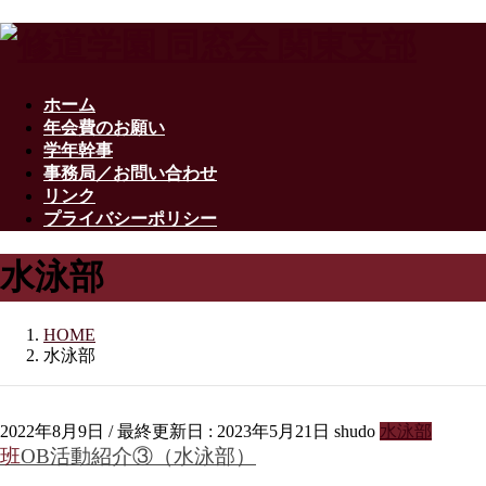
ホーム
年会費のお願い
学年幹事
事務局／お問い合わせ
リンク
プライバシーポリシー
水泳部
HOME
水泳部
2022年8月9日
/ 最終更新日 :
2023年5月21日
shudo
水泳部
班OB活動紹介③（水泳部）