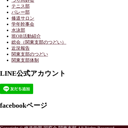
つり同好会
テニス部
バレー部
修道サロン
学年幹事会
水泳部
班OB活動紹介
総会（関東支部のつどい）
近況報告
関東支部のつどい
関東支部体制
LINE公式アカウント
facebookページ