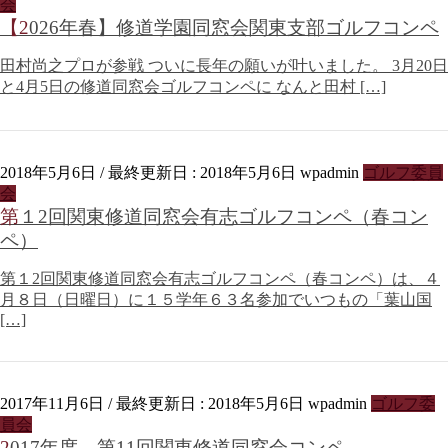
会
【2026年春】修道学園同窓会関東支部ゴルフコンペ
田村尚之プロが参戦 ついに長年の願いが叶いました。 3月20日
と4月5日の修道同窓会ゴルフコンペに なんと田村 […]
2018年5月6日
/ 最終更新日 :
2018年5月6日
wpadmin
ゴルフ委員
会
第１2回関東修道同窓会有志ゴルフコンペ（春コン
ペ）
第１2回関東修道同窓会有志ゴルフコンペ（春コンペ）は、４
月８日（日曜日）に１５学年６３名参加でいつもの「葉山国
[…]
2017年11月6日
/ 最終更新日 :
2018年5月6日
wpadmin
ゴルフ委
員会
2017年度 第11回関東修道同窓会コンペ