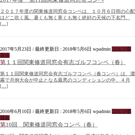
２０１７年度の関東修道同窓会コンペは、１０月６日雨の心配
はどこ吹く風、暑くも無く寒くも無く絶好の天候の下名門、
[…]
2017年5月23日
/ 最終更新日 :
2018年5月6日
wpadmin
ゴルフ委
員会
第１１回関東修道同窓会有志ゴルフコンペ（春）
第１１回関東修道同窓会有志ゴルフコンペ（春コンペ）は、濃
霧で月例大会が中止となる最悪のコンディションの中、４月
[…]
2016年6月10日
/ 最終更新日 :
2018年5月6日
wpadmin
ゴルフ委
員会
第10回 関東修道同窓会コンペ（春）