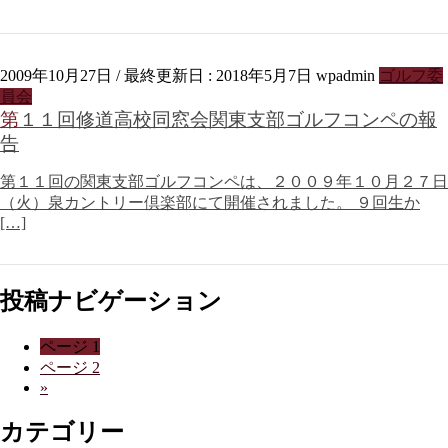
2009年10月27日
/ 最終更新日 :
2018年5月7日
wpadmin
ゴルフ委
員会
第１１回修道高校同窓会関東支部ゴルフコンペの報
告
第１１回の関東支部ゴルフコンペは、２００９年１０月２７日
（火）泉カントリー倶楽部にて開催されました。 ９回生か
[…]
投稿ナビゲーション
ページ
1
ページ
2
»
カテゴリー