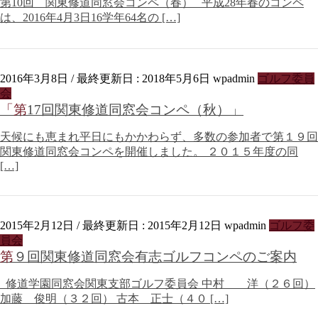
第10回 関東修道同窓会コンペ（春） 平成28年春のコンペ
は、2016年4月3日16学年64名の […]
2016年3月8日
/ 最終更新日 :
2018年5月6日
wpadmin
ゴルフ委員
会
「第17回関東修道同窓会コンペ（秋）」
天候にも恵まれ平日にもかかわらず、多数の参加者で第１９回
関東修道同窓会コンペを開催しました。 ２０１５年度の同
[…]
2015年2月12日
/ 最終更新日 :
2015年2月12日
wpadmin
ゴルフ委
員会
第９回関東修道同窓会有志ゴルフコンペのご案内
修道学園同窓会関東支部ゴルフ委員会 中村 洋（２６回）
加藤 俊明（３２回） 古本 正士（４０ […]