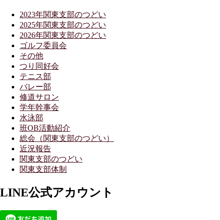
2023年関東支部のつどい
2025年関東支部のつどい
2026年関東支部のつどい
ゴルフ委員会
その他
つり同好会
テニス部
バレー部
修道サロン
学年幹事会
水泳部
班OB活動紹介
総会（関東支部のつどい）
近況報告
関東支部のつどい
関東支部体制
LINE公式アカウント