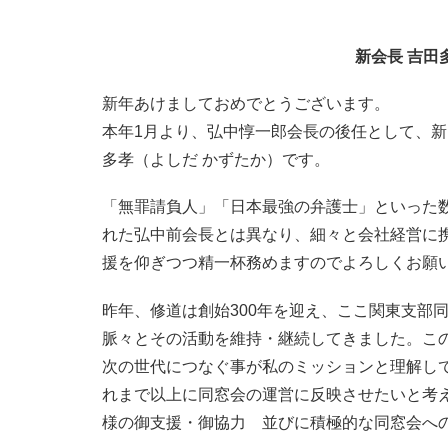
新会長 吉田
新年あけましておめでとうございます。
本年1月より、弘中惇一郎会長の後任として、新
多孝（よしだ かずたか）です。
「無罪請負人」「日本最強の弁護士」といった
れた弘中前会長とは異なり、細々と会社経営に
援を仰ぎつつ精一杯務めますのでよろしくお願
昨年、修道は創始300年を迎え、ここ関東支部
脈々とその活動を維持・継続してきました。こ
次の世代につなぐ事が私のミッションと理解し
れまで以上に同窓会の運営に反映させたいと考
様の御支援・御協力 並びに積極的な同窓会へ