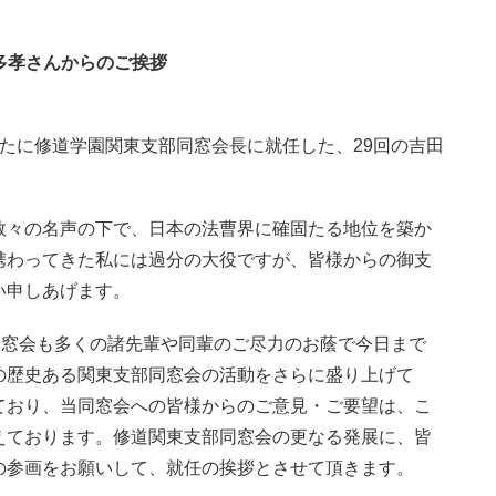
多孝さんからのご挨拶
たに修道学園関東支部同窓会長に就任した、29回の吉田
数々の名声の下で、日本の法曹界に確固たる地位を築か
携わってきた私には過分の大役ですが、皆様からの御支
い申しあげます。
同窓会も多くの諸先輩や同輩のご尽力のお蔭で今日まで
の歴史ある関東支部同窓会の活動をさらに盛り上げて
ており、当同窓会への皆様からのご意見・ご要望は、こ
えております。修道関東支部同窓会の更なる発展に、皆
の参画をお願いして、就任の挨拶とさせて頂きます。